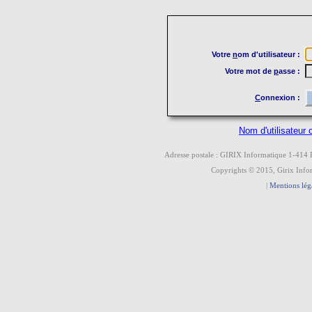
Votre
n
om d'utilisateur :
Votre mot de
p
asse :
C
onnexion :
Nom d'utilisateur 
Adresse postale : GIRIX Informatique 1-4
Copyrights © 2015, Girix Infor
|
Mentions lég